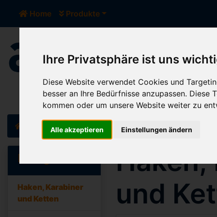
Home
Produkte
Ihre Privatsphäre ist uns wicht
Der Sh
Diese Website verwendet Cookies und Targeting
besser an Ihre Bedürfnisse anzupassen. Diese
kommen oder um unsere Website weiter zu ent
Home
Katalog
Haken, Karabiner und Ketten
Alle akzeptieren
Einstellungen ändern
Haken, 
Kategorien
und Ket
Haken, Karabiner
und Ketten