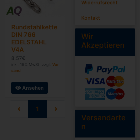
Widerrufsrecht
Kontakt
Rundstahlkette
DIN 766
Wir
EDELSTAHL
Akzeptieren
V4A
8,57€
inkl. 19% MwSt. zzgl.
Ver
sand
Ansehen
(current)
1
Versandarte
n