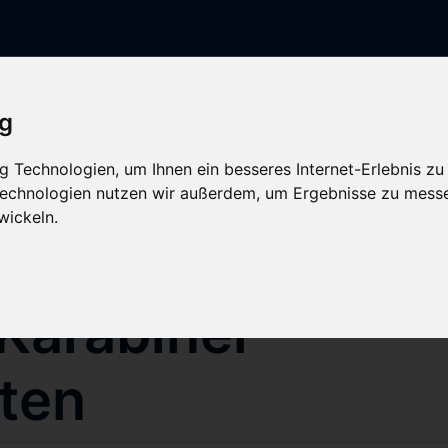
Hinweis Offline
ig
op wird aktuell gewartet. Es werden keine Bestellungen 
 Technologien, um Ihnen ein besseres Internet-Erlebnis zu
Weiteres bearbeitet.
 Technologien nutzen wir außerdem, um Ergebnisse zu mess
wickeln.
Karabiner
ten