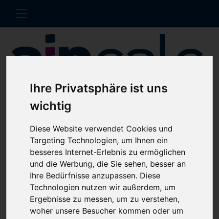
Ihre Privatsphäre ist uns
wichtig
Hinweis Offline
Diese Website verwendet Cookies und
Targeting Technologien, um Ihnen ein
besseres Internet-Erlebnis zu ermöglichen
Der Shop wird aktuell gewartet. Es werden
und die Werbung, die Sie sehen, besser an
keine Bestellungen bis auf Weiteres bearbeitet.
Ihre Bedürfnisse anzupassen. Diese
Technologien nutzen wir außerdem, um
Ergebnisse zu messen, um zu verstehen,
Home
Katalog
Sortimentkästen / Vorratsboxen
woher unsere Besucher kommen oder um