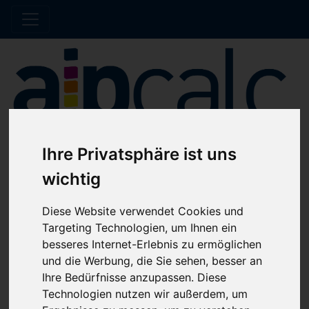
Ihre Privatsphäre ist uns
Hinweis Offline
wichtig
Diese Website verwendet Cookies und
Der Shop wird aktuell gewartet. Es werden
Targeting Technologien, um Ihnen ein
keine Bestellungen bis auf Weiteres bearbeitet.
besseres Internet-Erlebnis zu ermöglichen
und die Werbung, die Sie sehen, besser an
Ihre Bedürfnisse anzupassen. Diese
Home
Katalog
Unterlegscheiben
Technologien nutzen wir außerdem, um