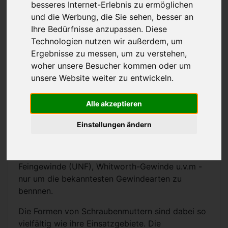
Muttern und Gewindeeinsätze
besseres Internet-Erlebnis zu ermöglichen
und die Werbung, die Sie sehen, besser an
Ihre Bedürfnisse anzupassen. Diese
Im Bereich der Verbindungstechnik ist die Mutter
Technologien nutzen wir außerdem, um
(Kurzform für Schraubenmutter) das mit einem
Ergebnisse zu messen, um zu verstehen,
Innengewinde versehene Gegenstück einer
woher unsere Besucher kommen oder um
Schraube oder eines Gewindebolzens. Mutter
unsere Website weiter zu entwickeln.
und Schraube bzw. Gewindebolzen bilden
zusammen eine Schraubverbindung.
Alle akzeptieren
Muttern sind mit verschiedenen Gewindearten
Einstellungen ändern
erhältlich. Es gibt u.a. metrisches ISO-Gewinde,
metrisches ISO-Feingewinde, Trapezgewinde,
zöllisches Gewinde als Grob- (UNC) und
Feingewinde (UNF), Whitworth-Gewinde u.v.m -
nur um die bekanntesten Gewindearten zu
bennnen.
Die Formen von Schraubenmuttern sind dabei so
vielfältig wie ihre Einsatzgebiete. Die