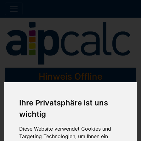
Hinweis Offline
Der Shop wird aktuell gewartet. Es werden
Ihre Privatsphäre ist uns
keine Bestellungen bis auf Weiteres bearbeitet.
wichtig
Home
Diese Website verwendet Cookies und
Katalog
Muttern und Gewindeeinsätze
Targeting Technologien, um Ihnen ein