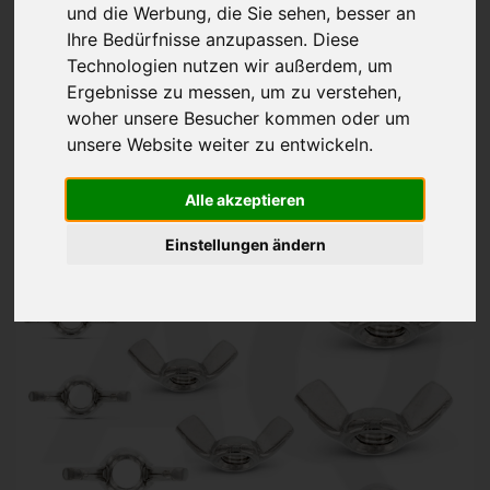
und die Werbung, die Sie sehen, besser an
Flügelmuttern
DIN 315 AF
Ihre Bedürfnisse anzupassen. Diese
Technologien nutzen wir außerdem, um
EDELSTAHL V2A
Ergebnisse zu messen, um zu verstehen,
ab 5,97€
woher unsere Besucher kommen oder um
inkl. 19% MwSt. zzgl.
Versand
unsere Website weiter zu entwickeln.
Alle akzeptieren
Einstellungen ändern