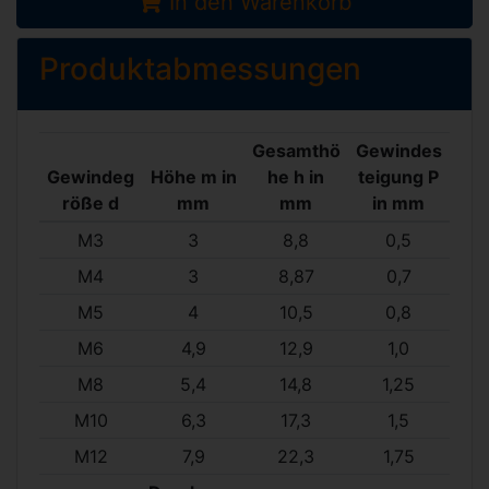
In den Warenkorb
Produktabmessungen
Gesamthö
Gewindes
Gewindeg
Höhe m in
he h in
teigung P
röße d
mm
mm
in mm
M3
3
8,8
0,5
M4
3
8,87
0,7
M5
4
10,5
0,8
M6
4,9
12,9
1,0
M8
5,4
14,8
1,25
M10
6,3
17,3
1,5
M12
7,9
22,3
1,75