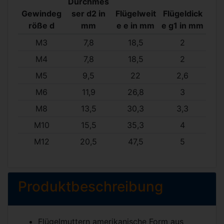
Durchmes
Gewindeg
ser d2 in
Flügelweit
Flügeldick
röße d
mm
e e in mm
e g1 in mm
M3
7,8
18,5
2
M4
7,8
18,5
2
M5
9,5
22
2,6
M6
11,9
26,8
3
M8
13,5
30,3
3,3
M10
15,5
35,3
4
M12
20,5
47,5
5
Produktbeschreibung
Flügelmuttern amerikanische Form aus