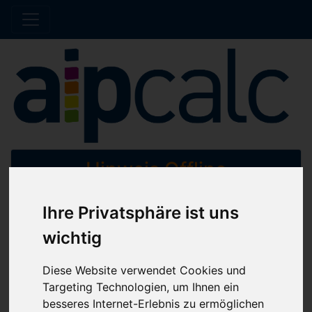
Hinweis Offline
Ihre Privatsphäre ist uns
Der Shop wird aktuell gewartet. Es werden
keine Bestellungen bis auf Weiteres bearbeitet.
wichtig
Diese Website verwendet Cookies und
Home
Katalog
Muttern und Gewindeeinsätze
Targeting Technologien, um Ihnen ein
Flügelmuttern
besseres Internet-Erlebnis zu ermöglichen