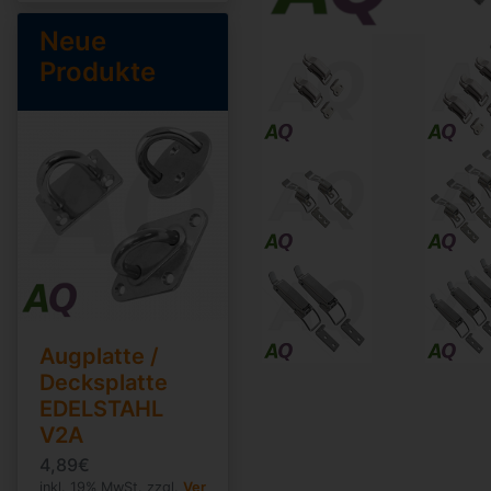
Neue
Produkte
Augplatte /
Decksplatte
EDELSTAHL
V2A
4,89€
inkl. 19% MwSt. zzgl.
Ver