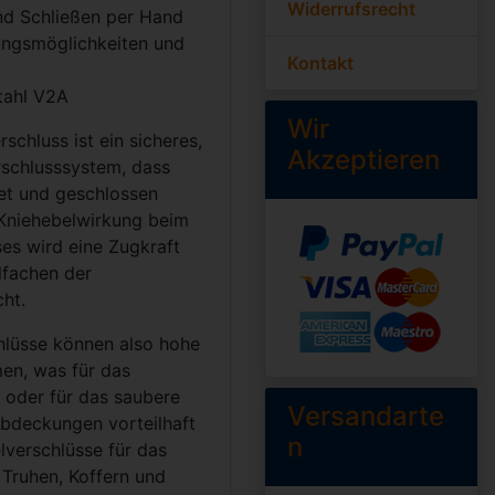
Widerrufsrecht
nd Schließen per Hand
ungsmöglichkeiten und
Kontakt
tahl V2A
Wir
schluss ist ein sicheres,
Akzeptieren
schlusssystem, dass
et und geschlossen
Kniehebelwirkung beim
es wird eine Zugkraft
lfachen der
cht.
hlüsse können also hohe
en, was für das
 oder für das saubere
Versandarte
bdeckungen vorteilhaft
n
lverschlüsse für das
 Truhen, Koffern und