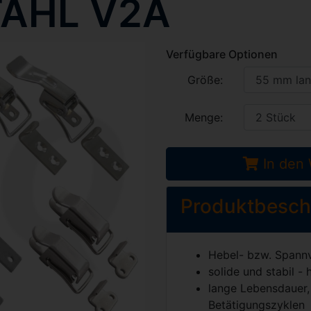
TAHL V2A
Verfügbare Optionen
Größe:
Menge:
In den
Produktbesch
Hebel- bzw. Spannv
solide und stabil -
lange Lebensdauer,
Betätigungszyklen