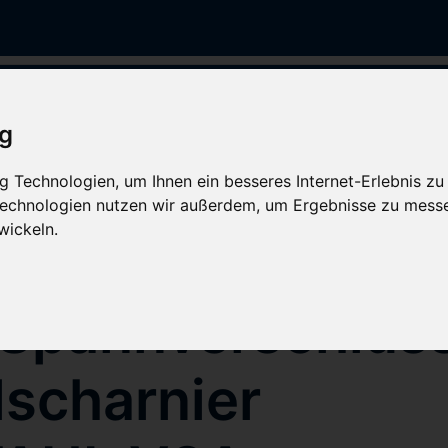
Hinweis Offline
ig
op wird aktuell gewartet. Es werden keine Bestellungen 
 Technologien, um Ihnen ein besseres Internet-Erlebnis zu
Weiteres bearbeitet.
 Technologien nutzen wir außerdem, um Ergebnisse zu mess
wickeln.
pannverschluss
/Spannverschlus
lscharnier