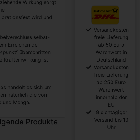
nziehende Wirkung sorgt
die
ibrationsfest wird und
Versandkosten
ebelverschluss selbst-
freie Lieferung
em Erreichen der
ab 50 Euro
tpunkt“ überschritten
Warenwert in
e Krafteinwirkung ist
Deutschland
Versandkosten
freie Lieferung
ab 250 Euro
tos handelt es sich um
Warenwert
ten natürlich die von
innerhalb der
e und Menge.
EU
Gleichtägiger
Versand bis 13
olgende Produkte
Uhr