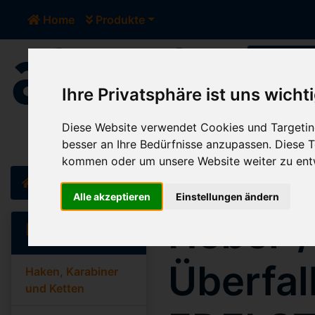
Home
Produkte
Ihre Privatsphäre ist uns wicht
Der Sh
Diese Website verwendet Cookies und Targeting
besser an Ihre Bedürfnisse anzupassen. Diese
kommen oder um unsere Website weiter zu ent
Home
Katalog
Scharniere und Spannverschlüsse
S
Alle akzeptieren
Einstellungen ändern
Hebel-
Kategorien
Überfal
Haken, Karabiner
und Ketten