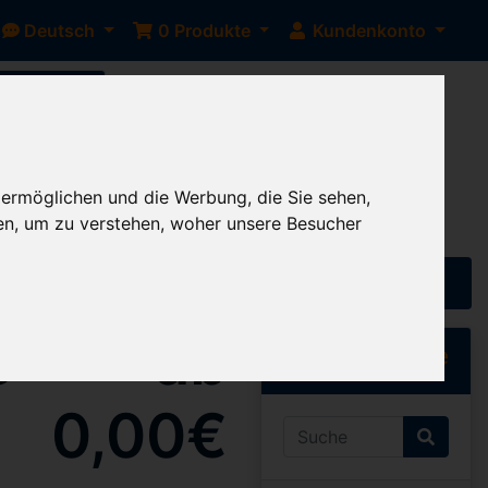
Deutsch
0
Produkte
Kundenkonto
bis auf
 ermöglichen und die Werbung, die Sie sehen,
en, um zu verstehen, woher unsere Besucher
s
ab
Schnellsuche
0,00€