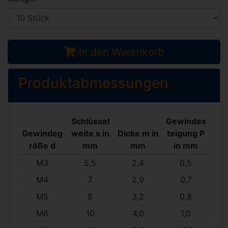
In den Warenkorb
Produktabmessungen
Schlüssel
Gewindes
Gewindeg
weite s in
Dicke m in
teigung P
röße d
mm
mm
in mm
M3
5,5
2,4
0,5
M4
7
2,9
0,7
M5
8
3,2
0,8
M6
10
4,0
1,0