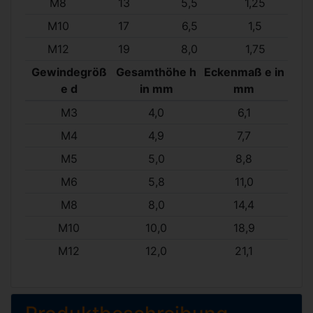
M8
13
5,5
1,25
M10
17
6,5
1,5
M12
19
8,0
1,75
Gewindegröß
Gesamthöhe h
Eckenmaß e in
e d
in mm
mm
M3
4,0
6,1
M4
4,9
7,7
M5
5,0
8,8
M6
5,8
11,0
M8
8,0
14,4
M10
10,0
18,9
M12
12,0
21,1