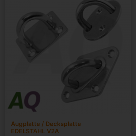
Augplatte / Decksplatte
EDELSTAHL V2A