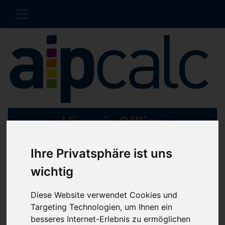
Hinweis Offline
Ihre Privatsphäre ist uns
Der Shop wird aktuell gewartet. Es werden
wichtig
keine Bestellungen bis auf Weiteres bearbeitet.
Diese Website verwendet Cookies und
Home
Katalog
Muttern und Gewindeeinsätze
Targeting Technologien, um Ihnen ein
Sicherungsmuttern
besseres Internet-Erlebnis zu ermöglichen