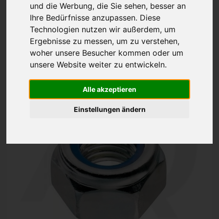
und die Werbung, die Sie sehen, besser an
Sicherungsmuttern
DIN 985
Ihre Bedürfnisse anzupassen. Diese
Technologien nutzen wir außerdem, um
EDELSTAHL V2A
Ergebnisse zu messen, um zu verstehen,
ab 4,57€
woher unsere Besucher kommen oder um
inkl. 19% MwSt. zzgl.
Versand
unsere Website weiter zu entwickeln.
Alle akzeptieren
Einstellungen ändern