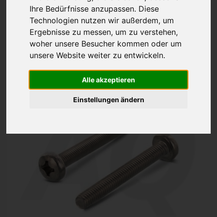
Ihre Bedürfnisse anzupassen. Diese
Linsenschrauben
DIN 7985
Technologien nutzen wir außerdem, um
EDELSTAHL V2A
Ergebnisse zu messen, um zu verstehen,
woher unsere Besucher kommen oder um
ab 4,53€
unsere Website weiter zu entwickeln.
inkl. 19% MwSt. zzgl.
Versand
Alle akzeptieren
Einstellungen ändern