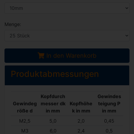
Menge:
In den Warenkorb
Produktabmessungen
Kopfdurch
Gewindes
Gewindeg
messer dk
Kopfhöhe
teigung P
röße d
in mm
k in mm
in mm
M2,5
5,0
2,0
0,45
M3
6,0
2,4
0,5